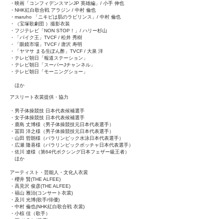
・映画「コンフィデンスマンJP 英雄編」/ 小手 伸也
・NHK紅白歌合戦 アラジン / 中村 倫也​
・maruho 「ニキビは肌のラビリンス」/ 中村 倫也​
・（宝塚歌劇団 ）撮影衣装
・フジテレビ「NON STOP！」/ ハリー杉山
・「バイク王」TVCF / 松井 秀樹
・「眼鏡市場」TVCF / 唐沢 寿明
・「ヤマサ まる生ぽん酢」TVCF / 大泉 洋
・テレビ朝日「報道ステーション」
・テレビ朝日「スーパーJチャンネル」
・テレビ朝日「モーニングショー」
ほか
アスリート衣裳提供・協力
・男子体操競技 日本代表候補選手
・女子体操競技 日本代表候補選手
・鹿島 丈博様（男子体操競技元日本代表選手）
・冨田 洋之様（男子体操競技元日本代表選手）
・山田 哲朗様（パラリンピック水泳日本代表選手）
・広瀬 隆喜様（パラリンピックボッチャ日本代表選手）
・佐川 遼様（第64代ボクシング日本フェザー級王者）
ほか
アーティスト・芸能人・文化人衣裳
・櫻井 賢(THE ALFEE)
・高見沢 俊彦(THE ALFEE)
・福山 雅治(コンサート衣裳)
・及川 光博(歌手/俳優)
・中村 倫也(NHK紅白歌合戦 衣裳)
・小椋 佳（歌手）