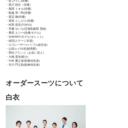
・舘 ひろし(俳優)
・黒川 想矢（俳優）
・風間 トオル(俳優)
・船越 英一郎(俳優)
・渡辺 徹(俳優)
・尾美 としのり(俳優)
・松岡 昌宏(TOKIO)
・早霧 せいな(宝塚歌劇団 雪組)
・豊田 エリー(俳優/モデル)
・SHERRY(モデル/タレント)
・純烈(ステージ衣裳)
・カズレーザー(メイプル超合金)
・山田ルイ53世(髭男爵)
・男性ブランコ（お笑い芸人）
・大橋 貴洸(棋士)
・中村 鷹之資(歌舞伎役者)
・市川 門之助(歌舞伎役者)
オーダースーツについて
スーツといってもその種類はさまざ
白衣
ま。ここでは代表的なオーダーシス
テムについてご紹介します。