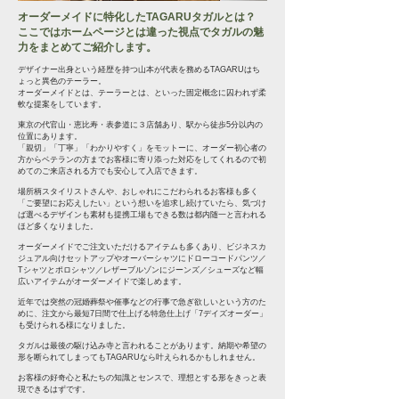
オーダーメイドに特化したTAGARUタガルとは？
ここではホームページとは違った視点でタガルの魅
力をまとめてご紹介します。
デザイナー出身という経歴を持つ山本が代表を務めるTAGARUはち
ょっと異色のテーラー。
オーダーメイドとは、テーラーとは、といった固定概念に囚われず柔
軟な提案をしています。
東京の代官山・恵比寿・表参道に３店舗あり、駅から徒歩5分以内の
位置にあります。
「親切」「丁寧」「わかりやすく」をモットーに、オーダー初心者の
方からベテランの方までお客様に寄り添った対応をしてくれるので初
めてのご来店される方でも安心して入店できます。
場所柄スタイリストさんや、おしゃれにこだわられるお客様も多く
「ご要望にお応えしたい」という想いを追求し続けていたら、気づけ
ば選べるデザインも素材も提携工場もできる数は都内随一と言われる
ほど多くなりました。
オーダーメイドでご注文いただけるアイテムも多くあり、ビジネスカ
ジュアル向けセットアップやオーバーシャツにドローコードパンツ／
Tシャツとポロシャツ／レザーブルゾンにジーンズ／シューズなど幅
広いアイテムがオーダーメイドで楽しめます。
近年では突然の冠婚葬祭や催事などの行事で急ぎ欲しいという方のた
めに、注文から最短7日間で仕上げる特急仕上げ「7デイズオーダー」
も受けられる様になりました。
タガルは最後の駆け込み寺と言われることがあります。納期や希望の
形を断られてしまってもTAGARUなら叶えられるかもしれません。
お客様の好奇心と
私たちの知識とセンスで、理想とする形をきっと表
現できるはずです。