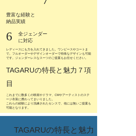
豊富な経験と
​納品実績
6
全ジェンダー
に対応
レディースにも力を入れてきました。ワンピースやコートま
で。フルオーダーやデザインオーダーで特殊なデザインも可能
です。
ジェンダーレスなスーツのご提案もお任せください。
TAGARU
の特長と魅力７項
目
これまでに数多くの映画やドラマ、CMやアーティストのステ
ージ衣装に携わってまいりました。
​これらの経験により洗練されたセンスで、他には無いご提案も
可能となります。
TAGARUの特長と魅力