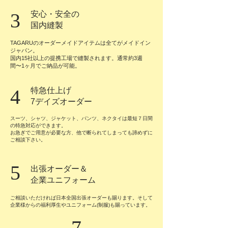
3
安心・安全の
​国内縫製
TAGARUのオーダーメイドアイテムは全てがメイドイン
ジャパン。
国内15社以上の提携工場で縫製されます。通常約3週
間〜1ヶ月でご納品が可能。
4
特急仕上げ
​7デイズオーダー
スーツ、シャツ、ジャケット、パンツ、ネクタイは最短７日間
の特急対応ができます。
お急ぎでご用意が必要な方、他で断られてしまっても諦めずに
ご相談下さい。
5
出張オーダー＆
企業ユニフォーム
ご相談いただければ日本全国出張オーダーも賜ります。そして
企業様からの福利厚生やユニフォーム(制服)も賜っています。
7