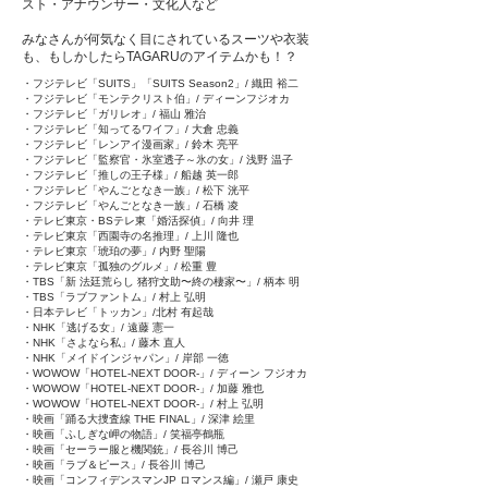
スト・アナウンサー・文化人など
みなさんが何気なく目にされているスーツや衣装
も、もしかしたらTAGARUのアイテムかも！？
・フジテレビ「SUITS」「SUITS Season2」/ 織田 裕二
・フジテレビ「モンテクリスト伯」/ ディーンフジオカ
・フジテレビ「ガリレオ」/ 福山 雅治
・フジテレビ「知ってるワイフ」/ 大倉 忠義
・フジテレビ「レンアイ漫画家」/ 鈴木 亮平
・フジテレビ「監察官・氷室透子～氷の女」/ 浅野 温子
・フジテレビ「推しの王子様」/ 船越 英一郎
・フジテレビ「やんごとなき一族」/ 松下 洸平
・フジテレビ「やんごとなき一族」/ 石橋 凌
・テレビ東京・BSテレ東「婚活探偵」/ 向井 理
・テレビ東京「西園寺の名推理」/ 上川 隆也
・テレビ東京「琥珀の夢」/ 内野 聖陽
・テレビ東京「孤独のグルメ」/ 松重 豊
・TBS「新 法廷荒らし 猪狩文助〜終の棲家〜」/ 柄本 明
・TBS「ラブファントム」/ 村上 弘明
・日本テレビ「トッカン」/北村 有起哉
・NHK「逃げる女」/ 遠藤 憲一
・NHK「さよなら私」/ 藤木 直人
・NHK「メイドインジャパン」/ 岸部 一徳
・WOWOW「HOTEL-NEXT DOOR-」/ ディーン フジオカ
・WOWOW「HOTEL-NEXT DOOR-」/ 加藤 雅也
・WOWOW「HOTEL-NEXT DOOR-」/ 村上 弘明
・映画「踊る大捜査線 THE FINAL」/ 深津 絵里
・映画「ふしぎな岬の物語」/ 笑福亭鶴瓶
・映画「セーラー服と機関銃」/ 長谷川 博己
・映画「ラブ＆ピース」/ 長谷川 博己
・映画「コンフィデンスマンJP ロマンス編」/ 瀬戸 康史