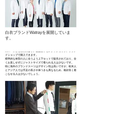
白衣ブランドWatrayを展開していま
す。
​＜既製品＞
スーツの既製品はすでに仕上がっているスーツのことで吊るし
のスーツとも言われます。
量販店やセレクトショップ、ブラン
ドショップで購入できます。
標準的な体型の人に合うよう上下セットで販売されており、全
くお直しせずにジャストサイズで着られる人は少ないです。
​特に海外のブランドスーツはデザイン性は高いですが、欧米人
とアジア人では手足の長さや体つきも異なるため、格好良く着
こなせる人は少ないでしょう。