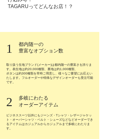
TAGARUってどんなお店！？
1
都内随一の
​豊富なオプション数
取り扱う生地ブランド(メーカー)は都内随一の豊富さを誇りま
す。表生地は約20,00
0種類、裏地は約1,000種類
、
ボタンは約300種類を常時ご用意
し、様々なご要望にお応えい
たします
。フルオーダーや特殊なデザインオーダーも受注可能
です。
2
多岐にわたる
​オーダーアイテム
ビジネススーツ以外にもジーンズ・Tシャツ・レザージャケッ
ト・オーバーシャツ・ベルト・シューズなどなどオーダーでき
るアイテムはカジュアルからカジュアルまで多岐にわたりま
す。