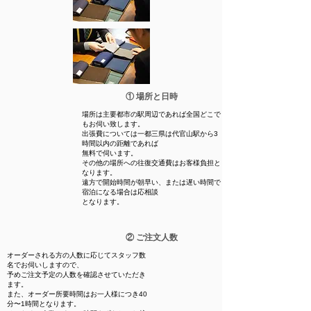
① 場所と日時​
場所は主要都市の駅周辺であれば全国どこで
も
​お伺い致します。
​出張費については一都三県は代官山駅から3
時間
以内の距離であれば
無料で伺います。
その他の場所への往復交通費はお客様負担と
なります。
遠方で開始時間が朝早い、または遅い時間で
宿泊になる場合は応相談
​となります。
② ご注文人数
オーダーされる方の人数に応じてスタッフ数
名でお伺いしますので、
予めご注文予定の人数を確認させていただき
ます。
​また、オーダー所要時間はお一人様につき40
分〜1時間となります。