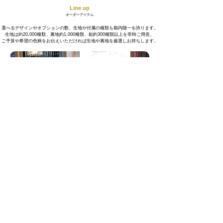
Line up
オーダーアイテム
選べるデザインやオプションの数、生地や付属の種類も都内随一を誇ります。
生地は約20,000種類、裏地約1,000種類、釦約300種類以上を常時ご用意。
ご予算や希望の色柄をお伝えいただければ生地や裏地を厳選しお持ちします。
オーダースーツ上下1着¥70,000＋TAX以上、
トータル10万円以上にて出張採寸を承ります。
ベスト付きや２パンツスーツもお任せください。
スーツ以外にもジャケット単品やコートなどのオーダーも
¥70,000からのご注文で承っております。
ご一緒にシャツのオーダーも承りますので
​ご希望の方はお気軽にお申し付けください。