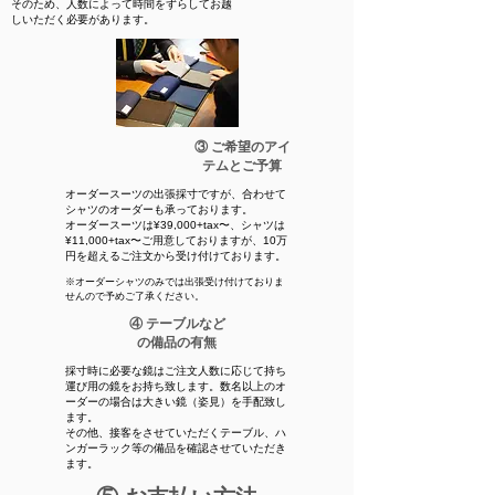
​そのため、人数によって時間をずらしてお越
しいただく必要があります。
③ ご希望のアイ
テムとご予算
オーダースーツの出張採寸ですが、合わせて
シャツのオーダーも承っております。
オーダースーツは¥39,000+tax〜、シャツは
¥11,000+tax〜ご用意しておりますが、10万
円を超えるご注文から受け付けております。
※オーダーシャツのみでは出張受け付けておりま
せんので予めご了承ください。
④ テーブルなど
の備品の有無
採寸時に必要な鏡はご注文人数に応じて持ち
運び用の鏡をお持ち致します。数名以上のオ
ーダーの場合は大きい鏡（姿見）を手配致し
ます。
その他、接客をさせていただくテーブル、ハ
ンガーラック等の備品を確認させていただき
ます。